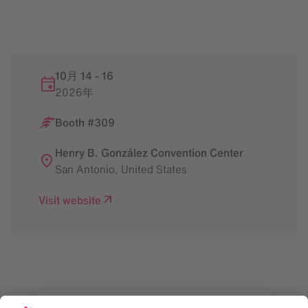
10月 14
-
16
2026年
Booth #309
Henry B. González Convention Center
San Antonio
,
United States
Visit website
Google Maps サービス