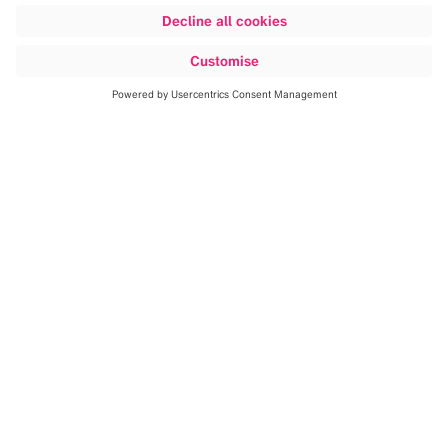
作为团队，我们对技术和人文的交
汇很感兴趣。而 Brainlab 正是探索
这两者的不二之选。
Lisa Maier，高级会务经理（左）/
Michael Riederer，器械研发总监（右）
Brainlab 的工作福利