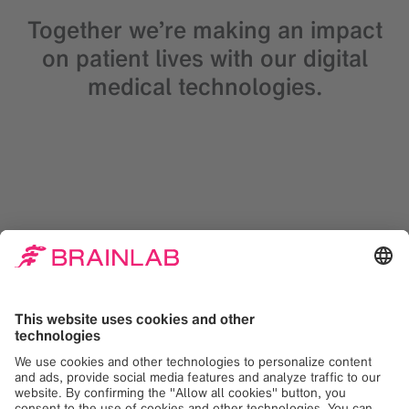
Together we’re making an impact
on patient lives with our digital
medical technologies.
了解我们的宗旨
关于 Brainlab