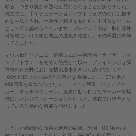
頼る、つまり腕が未熟だと見なされることがありました。
現在では、手術ナビゲーションソフトウェアの使用は標準
的な手法とされ、信頼性と精度をもたらす不可欠なツール
として広く認められています。ブレインラボは、脳神経外
科領域における精度向上の進化を推進し、その発展に寄与
してきました。
マウス操作とメニュー選択方式の手術計画・ナビゲーショ
ンソフトウェアを初めて発売して以来、ブレインラボは脳
神経外科分野における技術進歩を牽引し続けています。
100か国以上のお客様との緊密な協働により、CT画像と
MRI画像を重ね合わせたフュージョン画像、パッシブマー
カー、タッチスクリーン、皮膚に貼り付けたマーカーを指
標にしたレジストレーションといった、現在では標準とな
っている先進的な機能を開発しました。
こうした継続的な技術の進歩の結果、米国「US News &
World Report」によると、神経・脳神経外科分野でトップ