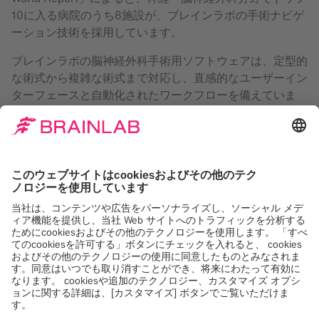
10に入る病院のうち8施設が、ブレインラボの手術ナビゲ
ーション技術を採用しています。
ブレインラボの脳神経外科手術用ソフトウェアは、定型的
な術式から複雑な術式まで対応し、直感的なユーザーイン
ターフェースと自動化されたワークフローを備えていま
す。Elementsアプリケーションにより、術前計画から術
®
中まで、患者データを最大限に活用できます。Curve
、
®
Kick
、Loop-X、Buzz Digital O.R.といったプラットフォー
ムは、手術室のあり方を変え、日常の手術に不可欠な存在
となっています。
販売名：Curve2ナビゲーションシステム（医療機器認証
番号：303AABZX00038000）
販売名：Curve ナビゲーションシステム （医療機器承認