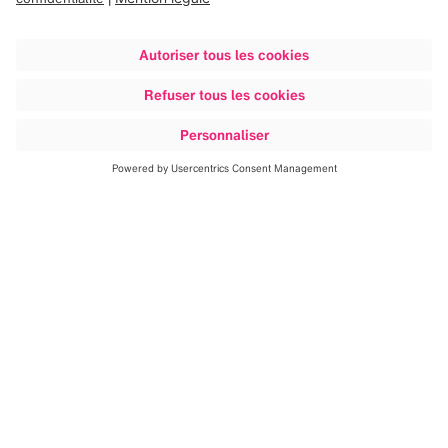
Sites de Brainlab
Adresses
Nous avons besoin de votre
consentement pour charger le
service Google Maps!
Nous utilisons Google Maps, pour intégrer du
contenu susceptible de collecter des
données sur votre activité. Veuillez vérifier les
détails et accepter le service pour voir ce
contenu.
Plus d'information