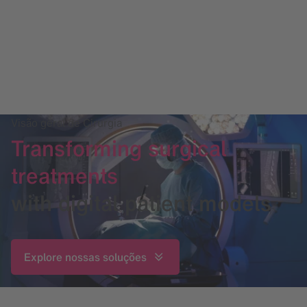
Visão geral de Cirurgia
Transforming surgical
treatments
with digital patient models
Explore nossas soluções