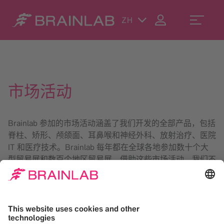
ZH
市场活动
Brainlab 参加的市场活动涵盖了我们开发的全部产品，包括
脊柱、矫形、颅颌面、耳鼻喉和神经外科、放射治疗、医院
IT 和医疗技术。Brainlab 每年都在全球各地参加数十个大
型贸易展和数百个地区贸易展。借助这些市场活动，我们不
仅能够了解我们当前客户和未来客户，而且还能展示新产
品，并获得有关仍处于开发阶段产品的有用反馈。我们期待
您参加下一个 Brainlab 活动！