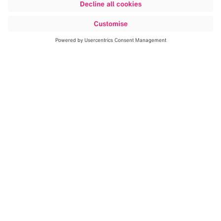
了解更多信息
全新特征。实时提供。随时获取。
我
们提供创新的、以科学为依托的技
术，即使在出现脑移位或其他导航不
精确的情况下，也可以帮助外科医生
实现最大限度安全切除的目标。我们
正在以一种新的方式操作超声导航，