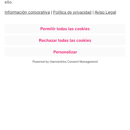
de la cartera de productos; gestión de marketing, que
incluye el lanzamiento de productos y la elaboración de
material publicitario de los productos; y gestión de
investigación clínica, que impulsa publicaciones que
destacan la relevancia clínica y la singularidad de nuestros
productos.
Marketing Digital y Estratégico
Marketing Digital y Estratégico crea, desarrolla y comunica
las historias de Brainlab. En todos los canales, el equipo
ofrece información consistente, atractiva y relevante
acerca de nuestra empresa y nuestros productos a
proveedores de servicios de salud, profesionales de la
medicina y pacientes.
Eventos y Exhibiciones
El equipo de Eventos y Exhibiciones se encarga de