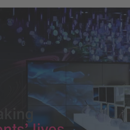
aking
nts’ lives