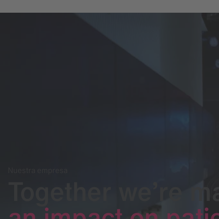
Nuestra empresa
Together we’re m
an impact on patie