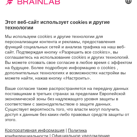
Принять
Powered by
Usercentrics Consent
Management
Ознакомьтесь с нашей штаб-
квартирой
Наша штаб-квартира, расположенная в Мюнхене,
Германия, построена на месте бывшего аэропорта
Риема. Историческая башня управления воздушным
движением теперь является неотъемлемой частью
нашего здания и нашей собственной истории.
Приглашаем вас познакомиться с нашей штаб-
квартирой!