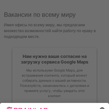
Вакансии по всему миру
Имея офисы по всему миру, мы предлагаем
множество возможностей найти работу по нраву в
подходящем месте.
Нам нужно ваше согласие на
загрузку сервиса Google Maps
Мы используем Google Maps, для
встраивания контента, который может
собирать данные о вашей активности.
Пожалуйста, ознакомьтесь с деталями и
примите услугу, чтобы увидеть этот
контент.
Больше информации