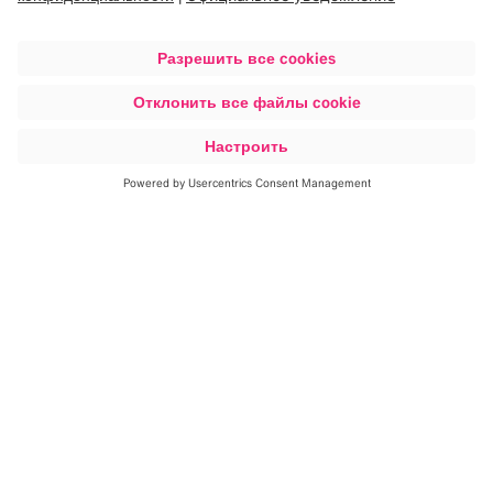
Представительства Brainlab
Компания Brainlab, штаб-квартира которой
расположена в Мюнхене (Германия), имеет 25
филиалов и представительств в Европе, Азии,
Австралии, Северной и Южной Америке.