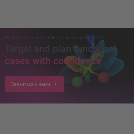
Решения Elements для Cranial Functional SRS
Target and plan functional
cases with confidence
Связаться с нами