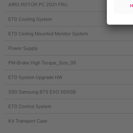
AIRO ROTOR PC 2021 FRU
ETD Cooling System
ETD Ceiling Mounted Monitor System
Power Supply
PM-Brake High Torque_Size_06
ETD System Upgrade HW
SSD Samsung 870 EVO 500GB
ETD Control System
Kit Transport Case