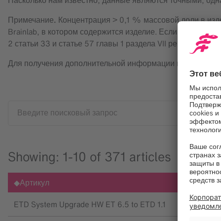
Насколько нам известно, данные являются точными, одн
Примечание.
Концентрация > 0,1 % массовой доли в изд
Brainlab, в котором содержится изделие. Если изделие н
2 статьи 33 и статье 57 главы 1 раздела VII регламента
Для получения дополнительной информации или при воз
Введите поисковый запрос
Showing: 1-10 of 371 articles
Артикул
ETD System Upgrade HW ET 6.5 to ETD 1.1