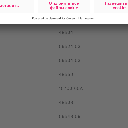
19660-19
48545
48504
56524-03
56534-03
48550
15700-60A
48503
56543-09