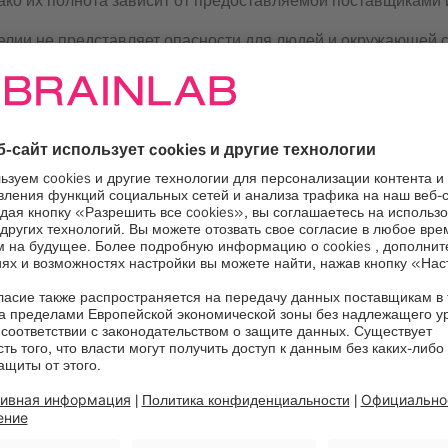
ако их полнота зависит от предоставляемой поставщиками
елии не представляет опасности для людей и окружающей 
е приведено в таблице ниже, оно не содержит особо опасны
 REACH ЕС, и периодически проверяется.
никновении вопросов обращайтесь по адресу
sustainabilit
Номер(а) артикула
48551