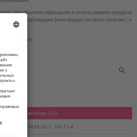
 информации.
среды при обычном обращении и использовании продукта
х веществ, подлежащих регистрации согласно пунктам 1 и
y@brainlab.com
.
Номер CAS
7439-92-1, 110-71-4