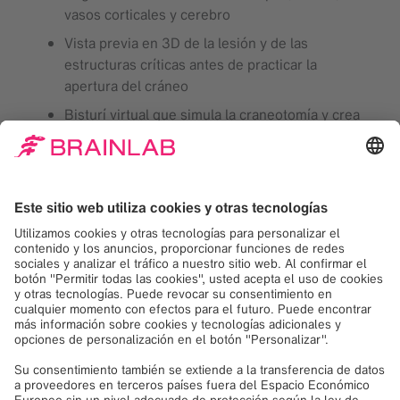
vasos corticales y cerebro
Vista previa en 3D de la lesión y de las
estructuras críticas antes de practicar la
apertura del cráneo
Bisturí virtual que simula la craneotomía y crea
un objeto de apertura ósea que se puede
guardar para la documentación
Planificación del abordaje en 3D y vistas
relacionadas Inline o axial, coronal y sagital que
proporcionan orientación espacial
Vista específica de Proyección de máxima
intensidad (MIP) de vasos sanguíneos
superficiales, que proporciona más información
para planificar el abordaje