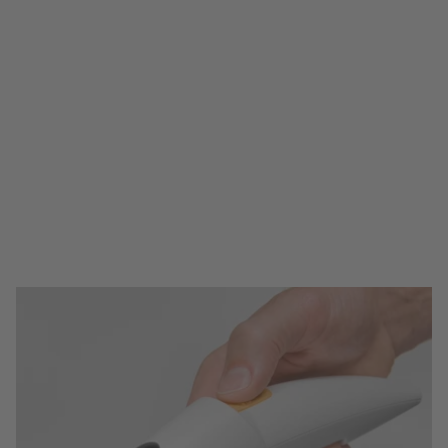
uso con una amplia gama de
funciones adaptadas a las
necesidades de los/as
cirujanos/as