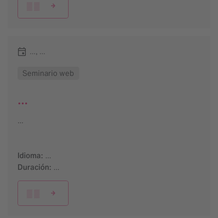
▒ ▒
..., ...
Seminario web
...
...
Idioma:
...
Duración:
...
▒ ▒