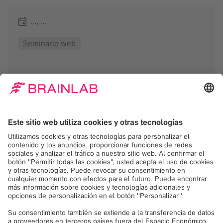
..., ...
Seminario web
...
...
Idioma:
...
Duración:
...
▒ ▒