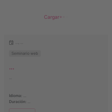
Cargar
..., ...
Seminario web
...
...
Idioma:
...
Duración:
...