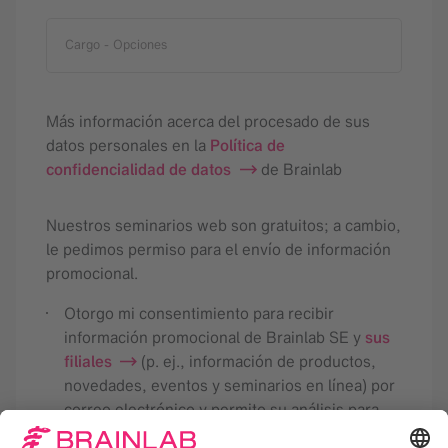
Cargo
- Opciones
Más información acerca del procesado de sus
datos personales en la
Política de
confidencialidad de datos
de Brainlab
Nuestros seminarios web son gratuitos; a cambio,
le pedimos permiso para el envío de información
promocional.
Otorgo mi consentimiento para recibir
información promocional de Brainlab SE y
sus
filiales
(p. ej., información de productos,
novedades, eventos y seminarios en línea) por
correo electrónico y permito su análisis para
adaptar los futuros boletines a mis intereses.