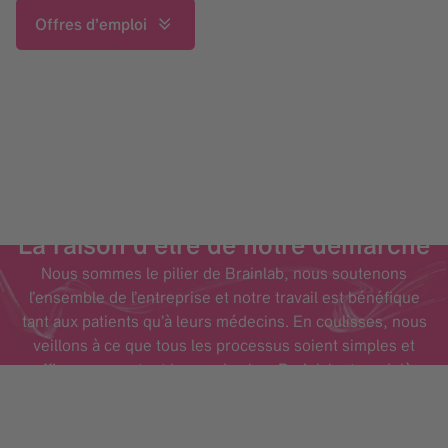
Offres d’emploi
La raison d’être de notre démarche
Nous sommes le pilier de Brainlab, nous soutenons
l’ensemble de l’entreprise et notre travail est bénéfique
tant aux patients qu’à leurs médecins. En coulisses, nous
veillons à ce que tous les processus soient simples et
efficaces pour tout le monde chez Brainlab et au-delà.