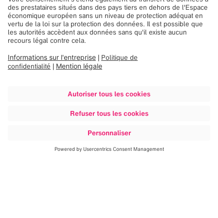
Ressources humaines
Les ressources humaines s’occupent des affaires relatives
aux employés de Brainlab. Bien que l’essentiel de leur
travail consiste à fournir des services au personnel de
Brainlab, les RH travaillent aussi étroitement avec la
direction afin d’aider à développer des stratégies à long
terme pour la croissance et le développement de
l’entreprise.
Infogérance
Le service de gestion des infrastructures est
indispensable à la vie quotidienne des bureaux de
Brainlab et fait en sorte que tout le système fonctionne. La
réception, les premiers visages que vous voyez lorsque
vous visitez Brainlab et les premières voix que vous
entendez lorsque vous appelez, fait également partie de
cette importante équipe.