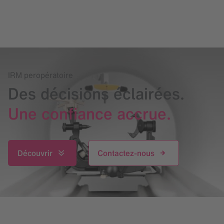
IRM peropératoire
Des décisions éclairées.
Une confiance accrue.
Découvrir
Contactez-nous