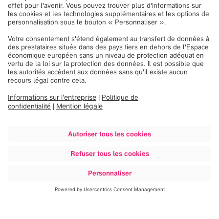
Les représentants des ventes de Brainlab se chargent de
la promotion de l’entreprise, de ses produits et de ses
services, et aident les clients à choisir les solutions les
mieux adaptées à leurs besoins. Leur activité nécessite
une excellente connaissance et compréhension des
termes médicaux et de la technologie médicale ainsi que
la capacité à développer avec succès des relations de
confiance avec nos clients et partenaires.
Direction commerciale
La Direction commerciale exécute et prend en charge une
gamme variée d’activités de prévente et de service après-
vente, travaillant étroitement avec nos services en contact
direct avec les clients et avec les clients eux-mêmes, ainsi
qu’avec d’autres services internes, notamment les
services de finances, d’entrepôt ou de marketing. Nos
employés de la Direction commerciale sont des acteurs
essentiels au sein de l’organisation Brainlab et sont