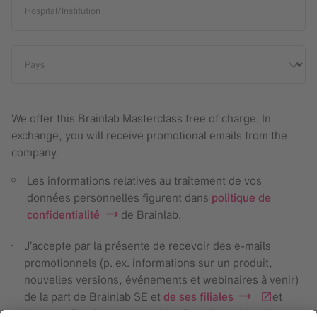
Hospital/Institution
Pays
We offer this Brainlab Masterclass free of charge. In
exchange, you will receive promotional emails from the
company.
Les informations relatives au traitement de vos
données personnelles figurent dans
politique de
confidentialité
de Brainlab.
J’accepte par la présente de recevoir des e-mails
promotionnels (p. ex. informations sur un produit,
nouvelles versions, événements et webinaires à venir)
de la part de Brainlab SE et
de ses filiales
et
j’accepte l’analyse de mes données afin que les futures