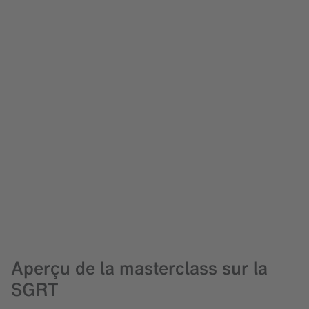
années d’expérience
+ de 4 500
traitements de patient chaque
année
Aperçu de la masterclass sur la
SGRT