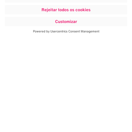
Saiba mais
Com base em nossa comprovada
expertise em navegação em crânio
e em coluna, a Brainlab consolida
sua transformação digital e
expande sua atuação para o
espaço endovascular.
Ao aplicar