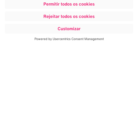
Explore mais
O suporte que você precisa ao
alcance de suas mãos
O Brainlab Connected Care é uma solução remota
abrangente que conecta você, seus equipamentos
Brainlab e os especialistas de Serviço e Suporte da
Brainlab digitalmente, de maneira segura, rápida e eficaz.