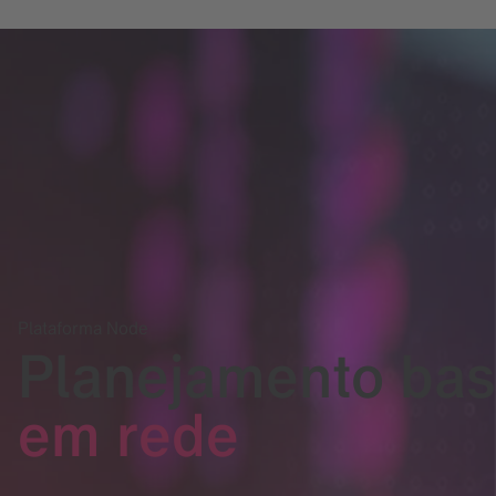
Plataforma Node
Planejamento ba
em rede