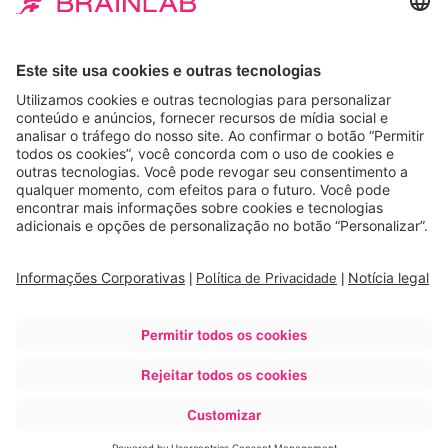
Saiba mais