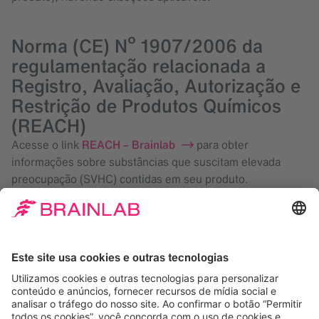
Norma (CE) Nº 1907/2006 da
regulamentação relacionada a
Registro, Avaliação, Autorização e
Restrição de Produtos Químicos
(REACH)
Acesse o link
REACH – Brainlab
para obter
informações sobre substâncias que suscitam elevada
preocupação (SVHC) contidas em seu produto.
Se não encontrar instruções de reciclagem para seu país,
entre em contato com a Brainlab pelo endereço
support@brainlab.com
ou
sustainability@brainlab.com
.
Instruções de reciclagem
Reciclagem de WEEE para clientes da Dinamarca