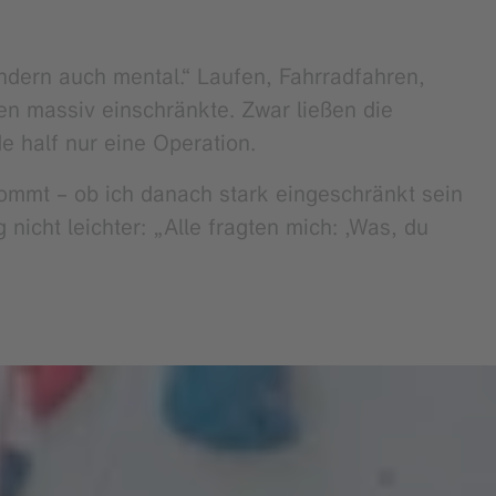
ndern auch mental.“ Laufen, Fahrradfahren,
ten massiv einschränkte. Zwar ließen die
e half nur eine Operation.
kommt – ob ich danach stark eingeschränkt sein
nicht leichter: „Alle fragten mich: ‚Was, du