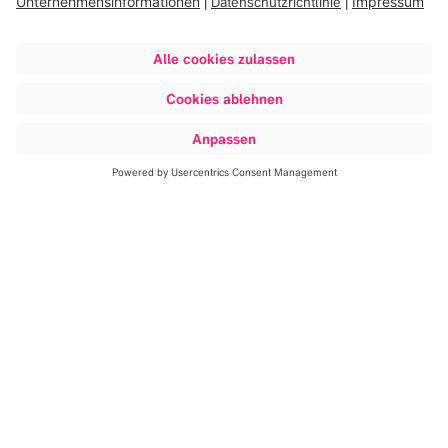
erfahren, wie ich für jeden
einzelnen Patienten bzw. jede
einzelne Patientin die optimale
Entscheidung treffen kann.
Natürlich haben wir alle unsere
eigenen Erfahrungen gesammelt,
eine eigene Meinung gebildet und
unsere individuelle Sichtweise auf
Daten entwickelt. Diese lebhafte
Diskussion eröffnet uns allerdings
neue Horizonte und lässt uns neue
Möglichkeiten kennen lernen.
Stephanie E. Combs
, Prof. Dr., TUM, Munich, Germany