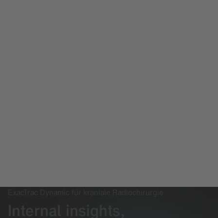
ExacTrac Dynamic für kraniale Radiochirurgie
Internal insights,