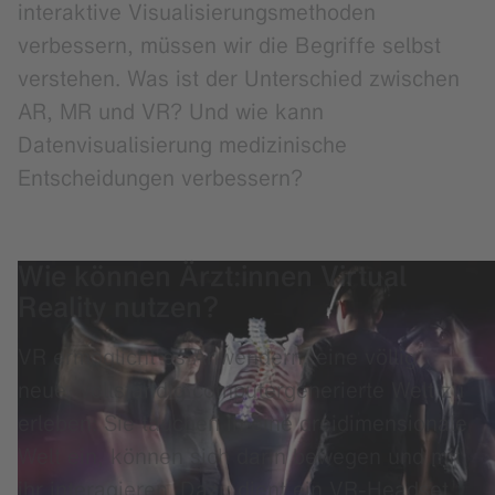
interaktive Visualisierungsmethoden
verbessern, müssen wir die Begriffe selbst
verstehen. Was ist der Unterschied zwischen
AR, MR und VR? Und wie kann
Datenvisualisierung medizinische
Entscheidungen verbessern?
Wie können Ärzt:innen Virtual
Reality nutzen?
VR ermöglicht es Anwendern, eine völlig
neue, vollständig computergenerierte Welt zu
erleben: Sie tauchen in eine dreidimensionale
Welt ein, können sich darin bewegen und mit
ihr interagieren. Dazu dient ein VR-Headset,