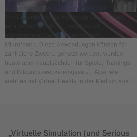
das entweder ganz einfach aus einem
Smartphone in einer Halterung besteht oder
sehr fortschrittlich ist, kabellos mit
eingebautem Sound, Kameras und
Mikrofonen. Diese Anwendungen können für
zahlreiche Zwecke genutzt werden, werden
heute aber hauptsächlich für Spiele, Trainings
und Bildungszwecke eingesetzt. Aber wie
sieht es mit Virtual Reality in der Medizin aus?
„Virtuelle Simulation (und Serious