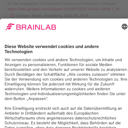
for the Assessment of Executive Functions in Parkinson’s Disease.”
https://link.springer.com/chapter/10.1007/978-3-642-54816-1_14.
Springer, Berlin, Heidelberg, April 26, 2014.
Beyond the Lab
Alle Artikel anzeigen