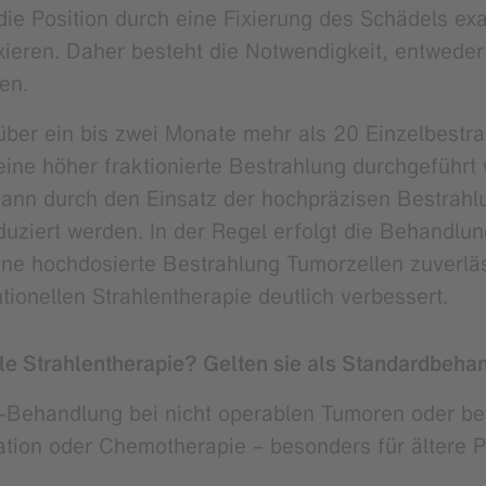
ie Position durch eine Fixierung des Schädels exa
fixieren. Daher besteht die Notwendigkeit, entwed
en.
über ein bis zwei Monate mehr als 20 Einzelbestra
ne höher fraktionierte Bestrahlung durchgeführt 
kann durch den Einsatz der hochpräzisen Bestrah
iert werden. In der Regel erfolgt die Behandlung 
ne hochdosierte Bestrahlung Tumorzellen zuverläs
onellen Strahlentherapie deutlich verbessert.
le Strahlentherapie? Gelten sie als Standardbeha
d-Behandlung bei nicht operablen Tumoren oder bei 
ation oder Chemotherapie – besonders für ältere Pa