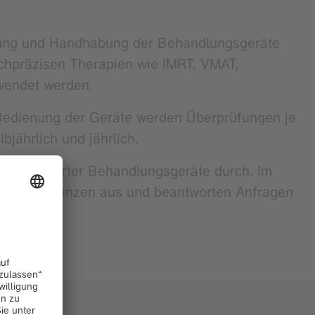
rtung und Handhabung der Behandlungsgeräte
ochpräzisen Therapien wie IMRT, VMAT,
wendet werden.
 Bedienung der Geräte werden Überprüfungen je
bjährlich und jährlich.
 installierter Behandlungsgeräte durch. Im
h in Konferenzen aus und beantworten Anfragen