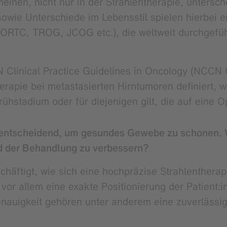
einen, nicht nur in der Strahlentherapie, untersc
owie Unterschiede im Lebensstil spielen hierbei e
EORTC, TROG, JCOG etc.), die weltweit durchgeführt
Clinical Practice Guidelines in Oncology (NCCN Gui
herapie bei metastasierten Hirntumoren definiert,
ühstadium oder für diejenigen gilt, die auf eine O
on entscheidend, um gesundes Gewebe zu schonen. 
d der Behandlung zu verbessern?
schäftigt, wie sich eine hochpräzise Strahlenther
or allem eine exakte Positionierung der Patient:
nauigkeit gehören unter anderem eine zuverlässige