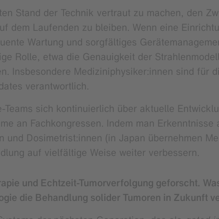
esten Stand der Technik vertraut zu machen, den 
 dem Laufenden zu bleiben. Wenn eine Einrichtung
quente Wartung und sorgfältiges Gerätemanagemen
tige Rolle, etwa die Genauigkeit der Strahlenmode
n. Insbesondere Mediziniphysiker:innen sind für 
ates verantwortlich.
ie-Teams sich kontinuierlich über aktuelle Entwick
ahme an Fachkongressen. Indem man Erkenntnisse a
en und Dosimetrist:innen (in Japan übernehmen Med
ndlung auf vielfältige Weise weiter verbessern.
rapie und Echtzeit-Tumorverfolgung geforscht. Wa
ogie die Behandlung solider Tumoren in Zukunft v