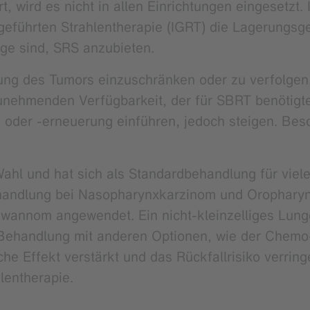
t, wird es nicht in allen Einrichtungen eingesetzt. 
eführten Strahlentherapie (IGRT) die Lagerungsgen
age sind, SRS anzubieten.
ung des Tumors einzuschränken oder zu verfolgen
 zunehmenden Verfügbarkeit, der für SBRT benötigte
 oder -erneuerung einführen, jedoch steigen. Be
Wahl und hat sich als Standardbehandlung für viele 
behandlung bei Nasopharynxkarzinom und Orophary
wannom angewendet. Ein nicht-kleinzelliges Lungen
 Behandlung mit anderen Optionen, wie der Chemo-
che Effekt verstärkt und das Rückfallrisiko verrin
hlentherapie.