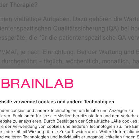
der Therapie?
ehmen vielfältige Aufgaben. Dazu gehören die Wa
entenspezifischen Qualitätssicherung (QA) bei h
sgeräte, die für die patientenspezifische QA ver
/VMAT, je nach Einrichtung. Bei der Wartung und
 durchgeführt – täglich, wöchentlich, monatlich, hal
izinphysiker die Abnahme und Inbetriebnahme neu
den Status der laufenden Therapien, tauschen sic