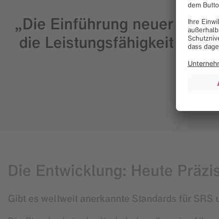
„Die Einführung neuer Techn
die Leistungsfähigkeit die
Masayo
Die Entwicklung: Heute Präzi
Gibt es weltweit anerkannte Standards für SRS