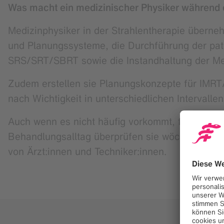
Was macht ein medizinischer Physiker während 
Medizinphysiker in der Strahlentherapie übern
und Planungssysteme, die Durchführung der pati
SRS/SRT/SBRT sowie die Instandhaltung der Mes
Zudem erstellen sie Planungskonzepte für IMRT
nach Wichtigkeit in unterschiedlichen Intervallen
Auch wenn es nicht häufig vorkommt, führen Med
Behandlungsalltag überprüfen sie wöchentlich 
von Ärzt:innen und Techniker:innen.