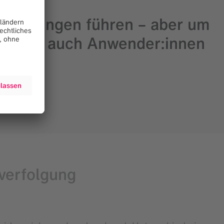
ehandlungen führen – aber um
 müssen auch Anwender:innen
Hokkaido
rverfolgung