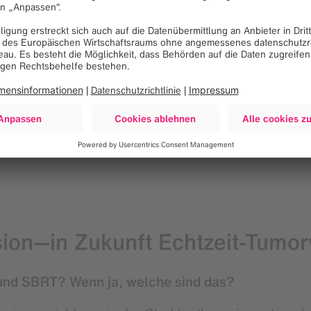
ologien kann zu präziseren B
ser Geräte voll auszuschöpfen,
besser geschult werden.“
ri Ishikawa
, Leitender Medizinphysiker, Universitätsklinikum 
sion—in Zukunft Echtzeit-Tumo
 und SBRT? Wenn ja, welche sind das?