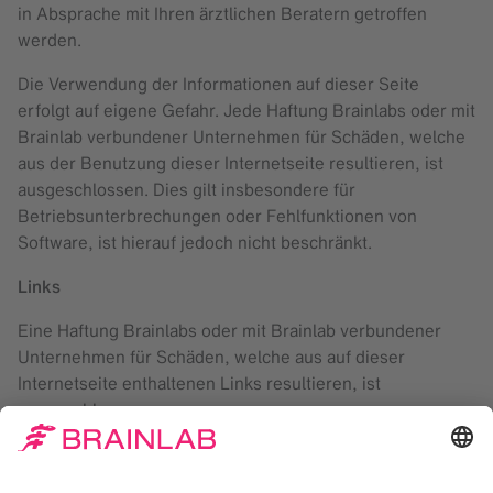
in Absprache mit Ihren ärztlichen Beratern getroffen
werden.
Die Verwendung der Informationen auf dieser Seite
erfolgt auf eigene Gefahr. Jede Haftung Brainlabs oder mit
Brainlab verbundener Unternehmen für Schäden, welche
aus der Benutzung dieser Internetseite resultieren, ist
ausgeschlossen. Dies gilt insbesondere für
Betriebsunterbrechungen oder Fehlfunktionen von
Software, ist hierauf jedoch nicht beschränkt.
Links
Eine Haftung Brainlabs oder mit Brainlab verbundener
Unternehmen für Schäden, welche aus auf dieser
Internetseite enthaltenen Links resultieren, ist
ausgeschlossen.
Marken