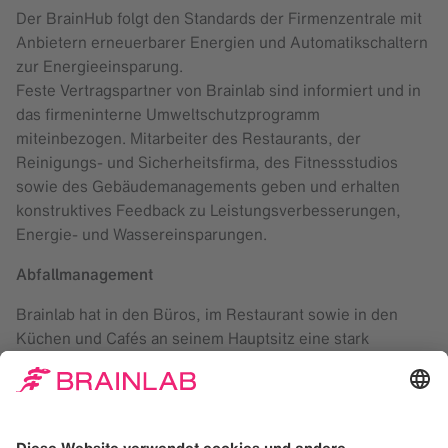
Der BrainHub folgt den Standards der Firmenzentrale mit
Anbietern erneuerbarer Energien und Automatikschaltern
zur Energieeinsparung.
Feste Vertragspartner von Brainlab sind informiert und in
das firmeninterne Umweltschutzprogramm
miteinbezogen. Mitarbeiter des Restaurants, der
Reinigungs- und Sicherheitsfirma, des Fitnessstudios
sowie des Gebäudemanagements geben und erhalten
konstruktives Feedback zu Leistungsverbesserungen,
Energie- und Wassereinsparungen.
Abfallmanagement
Brainlab hat in den Büros, im Restaurant sowie in den
Küchen und Cafés an seinem Hauptsitz eine stark
verbesserte Abfalltrennung eingeführt.
Im vergangenen Jahr hat die Reinigungsfirma mit unseren
Mitarbeitern ein Konzept erarbeitet, um einen höheren
Durchsatz an Abfalltrennung und Recyclingmaterial zu