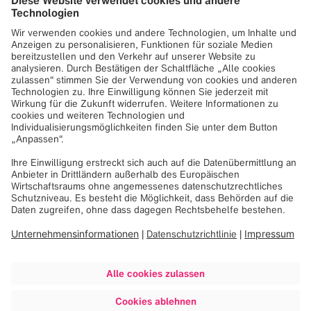
erzielen.
Seit Juli 2017 gibt es ein digitales Handbuchportal für
verschiedene Produkte, um den Druck von Handbüchern
zu reduzieren.
Gesundheit und Sicherheit
Brainlab betreibt ein selbst entworfenes Fitnessstudio für
seine Mitarbeiter, das funktionelles Training mit Personal
Trainern anbietet.
Dieses Konzept soll die Mitarbeiter von Brainlab bei einer
gesunden Work-Life-Balance unterstützen. Mitarbeiter,
die sich mit Themen rund um Gesundheit und Sicherheit
beschäftigen, verstärken nun das Team.
Ökologisches Design
Brainlab hat neue Kriterien für die Entwicklung
umweltfreundlicher Produkte eingeführt.
Auch für das Verpackungsdesign unserer Produkte haben
wir neue Umweltziele definiert.