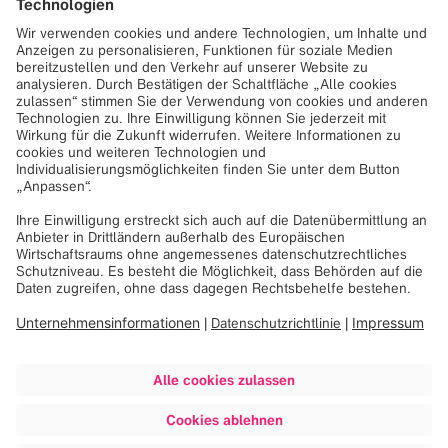
25. September 2015
Die 15. Halbjahrestagung der WFNS steht unmittelbar
bevor. Dieses Jahr wird Brainlab zum ersten Mal den
neuen 3D Stereo Viewer vorstellen. Über ein 3D-Display,
das an einer mobilen Einheit angebracht und mit dem
Curve Image Guided Surgery-System verbunden ist,
erhält der Chirurg eine echte 3D-Bilddarstellung im OP.
Besuchen Sie Brainlab am Stand Nr. 60, um mehr über die
3D Stereo DICOM Viewer Software für die chirurgische
Planung zu erfahren. Darüber hinaus erhalten Sie einen
Überblick über unser Portfolio im Bereich kraniale und
Wirbelsäulennavigation sowie Planungslösungen.
Erfahren Sie, wie die verschiedenen Arbeitsabläufe des
Chirurgen durch Buzz Digital O.R. und Kick Surgical
Navigation – zusammen mit der Elements Software –