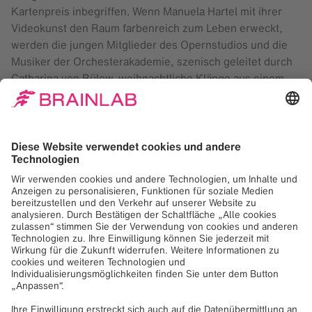
Kartenpreis inbegriffen. Wenn Manuela Hartel mit ihrer
Videokunst den Raum farbenreich zum Leben erweckt,
werden die jungen Mitglieder des Opernstudios und die
Musiker der Orchesterakademie, szenisch geleitet durch
Catharina von Bülow, weihnachtliche Klänge aus einem
halben Dutzend Ländern zu Gehör bringen. Auszüge aus
Johann Sebastian Bachs
Weihnachtsoratorium
werden
ebenso vertreten sein wie Arien aus Georg Friedrich
Händels
Messiah
(in der englischen Originalsprache),
Französisches von Charles Gounod („Repentir“) und
César Franck („Panis angelicus“), einige Nummern aus
Pjotr I. Tschaikowskis
Nussknacker
-Suite und ein eigens
arrangiertes Weihnachtslieder-Medley. Stimmen wir uns
aufs nahende X-mas ein, feiern gemeinsam und darüber
hinaus – wie es schon im Titel heißt: Beyond Holy Night.
Weitere Informationen:
https://www.staatsoper.de/stuecke/beyond-holy-night-
ein-weihnachtskonzert-1/2024-12-10-1930-15217