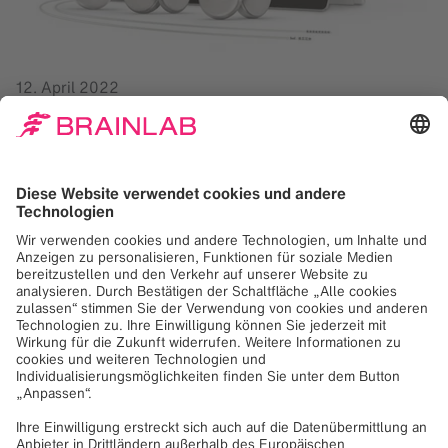
12. April 2022
Boston Scientific, ein weltweit führendes Unternehmen im
Bereich der Medizintechnik, erhielt die FDA-Zulassung für
seine neueste bildgesteuerte Programmiersoftware
Vercise Neural Navigator mit STIMVIEW XT. STIMVIEW XT
wurde in Zusammenarbeit mit Brainlab entwickelt und
ermöglicht medizinischem Fachpersonal die Platzierung
von Elektroden und die Stimulationsmodellierung der
Hirnanatomie zu visualisieren.
„Das Krankheitsbild Parkinson oder essentieller Tremor
äußert sich je nach Patient sehr individuell, daher sollte
auch die Behandlung auf den jeweiligen Patienten
zugeschnitten sein“, so Maulik Nanavaty, Senior Vice
President, Neuromodulation, Boston Scientific. „Unsere
Technologien ermöglichen es Ärzten, die Tiefe Hirn