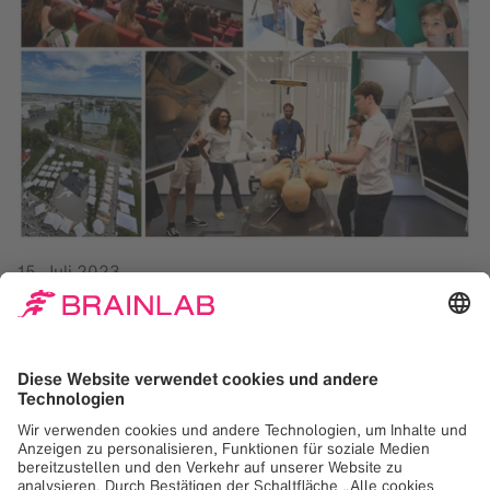
15. Juli 2023
Vier Jahre nach dem letzten „Tag der offenen Tür“ im Juli
2019 konnte Brainlab dieses Jahr am 14. Juli wieder ein
Open House in der Firmenzentrale in München
veranstalten.
Mitarbeiter:innen der Brainlab Tochtergesellschaften
sowie Familien und Freunde – insgesamt über 2500
Besucher:innen – verfolgten draußen bei sonnigem
Wetter das Bühnenprogramm der Bayerischen Staatsoper