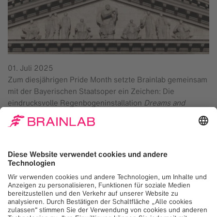
01. Juli 2025
Zum diesjährigen Pride Month setzte Brainlab gemeinsam
mit der Bayerischen Staatsoper ein Zeichen: Die
eindrucksvolle Regenbogeninstallation
Dreams and
Dramas
von Ugo Rondinone aus dem Jahr 2001 erstrahlte
bis Ende Juli hell leuchtend auf dem Dach des
Nationaltheaters.
Der Regenbogen, ein wiederkehrendes Motiv in
Rondinones Werk, gilt in vielen Kulturen als mythische
Brücke zwischen Himmel und Erde, Hoffnung und
Wandlung. Gleichzeitig ist er ein globales Symbol für
Vielfalt, Toleranz und die LGBTIQ+-Community.