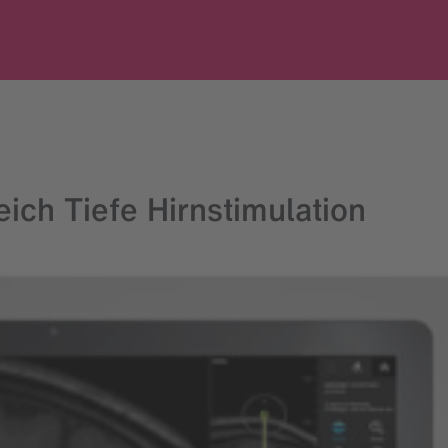
eich Tiefe Hirnstimulation