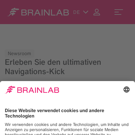
DE
Newsroom
Erleben Sie den ultimativen
Navigations-Kick