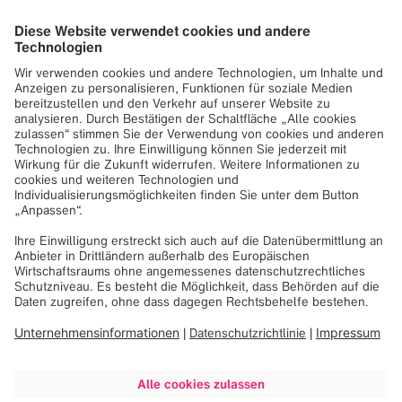
Plattform zu bieten und Innovationen voran zu bringen.
Daher ist das Medizintechnikunternehmen bereits zum
zweiten Jahr in Folge Gastgeber des Finalevents. Im
Sommer 2023 hatte bereits der Leaderpitch in der
Firmenzentrale stattgefunden, nach der Beratungsphase
wurden nun die Siegerteams ausgewählt und gekührt.
Der erste Platz ging dieses Jahr an HopfOn (
HopfON –
START
), ein Start-up, das sich mit der Entwicklung
von nachhaltigen und umweltfreundlichen Baumaterialien
aus Hopfenabfällen beschäftigt.
Brainlab CEO und Firmengründer Stefan Vilsmeier war
Teil der Jury:
„Als ich Brainlab im Alter von 23 Jahren gründete, trieb
mich vor allem der Wunsch an, etwas zu bewirken und das
Gesundheitswesen durch Technologie voranzubringen.
Daher freut es mich besonders, dass ich heute die neue
Generation an Unternehmer:innen unterstützen darf.“