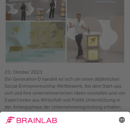
23. Oktober 2023
Bei Generation-D handelt es sich um einen alljährlichen
Social-Entrepreneurship-Wettbewerb, bei dem Start-ups
sich und ihre unternehmerischen Ideen vorstellen und von
Expert:innen aus Wirtschaft und Politik Unterstützung in
der Anfangsphase der Unternehmensgründung erhalten.
Brainlab ist es ein Anliegen, Talente und soziales
Unternehmertum zu fördern, Jungunternehmer:innen eine