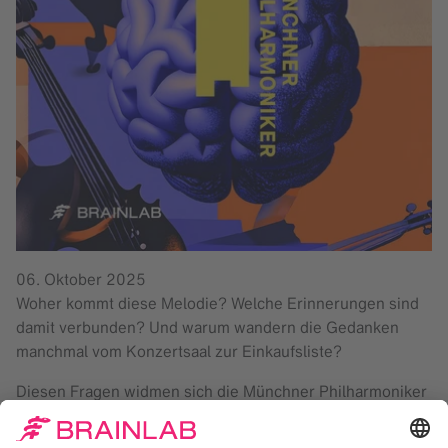
06. Oktober 2025
Woher kommt diese Melodie? Welche Erinnerungen sind
damit verbunden? Und warum wandern die Gedanken
manchmal vom Konzertsaal zur Einkaufsliste?
Diesen Fragen widmen sich die Münchner Philharmoniker
im Rahmen eines außergewöhnlichen Events bei Brainlab.
Zum Auftakt ihrer Saison 2025/26 mit dem Titel