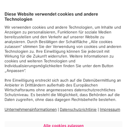
„Entdeckungen“ erforschen sie an zwei Konzertabenden
die Wirkungsweise von Musik im Gehirn. Unter der
Leitung von Konzertdesigner und Performer Iñigo Giner
Miranda werden Gehirnareale beleuchtet, die durch Musik
aktiviert werden. Das Programm führt durch
unterschiedliche Formen des Zuhörens: Anhand von
musikalischen Rätseln über eindrucksvolle Höhepunkte
der Romantik bis hin zu komplexen Werken des Barocks,
eröffnet es vielfältige Perspektiven auf das Hören und
ermöglicht einen neuen Zugang zur ganz eigenen Art des
Zuhörens.
Zeit:
11. Oktober 2025, um 19 Uhr
12. Oktober 2025, um 19 Uhr
Ort:
Brainlab Firmenzentrale
Olof-Palme-Straße 9