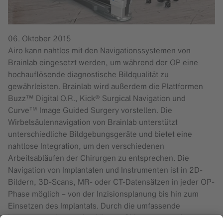
06. Oktober 2015
Airo kann nahtlos mit den Navigationssystemen von
Brainlab eingesetzt werden, um während der OP eine
hochauflösende diagnostische Bildqualität zu
gewährleisten. Brainlab wird außerdem die Plattformen
Buzz™ Digital O.R., Kick® Surgical Navigation und
Curve™ Image Guided Surgery vorstellen. Die
Wirbelsäulennavigation von Brainlab unterstützt
unterschiedliche Bildgebungsgeräte und bietet eine
nahtlose Integration, um den verschiedenen
Arbeitsabläufen der Chirurgen zu entsprechen. Die
Navigation von Implantaten und Instrumenten ist in 2D-
Bildern, 3D-Scans, MR- oder CT-Datensätzen in jeder OP-
Phase möglich – von der Inzisionsplanung bis hin zum
Einsetzen des Implantats. Durch die umfassende
Instrumentenintegration können Chirurgen aus einer