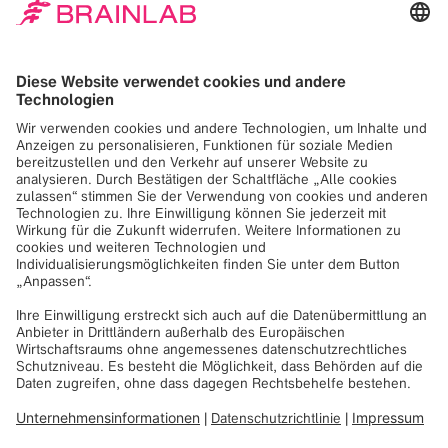
Vielzahl an Instrumenten wählen, die sich am besten für
den jeweiligen Eingriff eignen. Im Bereich
Wirbelsäulenplanung erhalten Sie mit der Brainlab
ElementsTM-Software sofortigen Zugriff auf mehrere
Planungslösungen, die nahtlos ineinander übergehen und
zahlreiche Funktionen liefern. Besuchen Sie den Stand
von Brainlab, um die neueste Softwareapplikation
„Trajectory Planning Spine“ zu testen und einen Einblick in
„Elastic Image Fusion“ zu erhalten.
Symposium für Wirbelsäulennavigation – Brainlab Training Center im historischen
Wrigley Building
Nehmen Sie am Mittwoch, den 14. Oktober um 17:30 Uhr
an unseren Präsentationen, Diskussionen und
Produktvorführungen zu Airo Mobil Intraoperative CT und
unserem Portfolio im Bereich Wirbelsäulennavigation teil.
Wenden Sie sich per E-Mail an
lauren.haver@brainlab.com
, um weitere Informationen zu