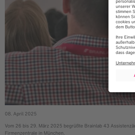
08. April 2025
Vom 26 bis 29. März 2025 begrüßte Brainlab 43 Assistenzä
Firmenzentrale in München.