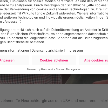
rzt:innen für Neurochirurgie aus den USA und neun renommier