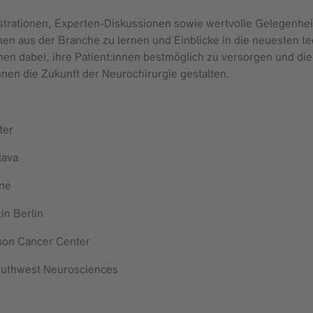
strationen, Experten-Diskussionen sowie wertvolle Gelegenh
nen aus der Branche zu lernen und Einblicke in die neuesten 
nen dabei, ihre Patient:innen bestmöglich zu versorgen und di
nen die Zukunft der Neurochirurgie gestalten.
nter
slava
ine
zin Berlin
rson Cancer Center
outhwest Neurosciences