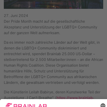
27. Juni 2024
Der Pride Month macht auf die gesellschaftliche
Akzeptanz und Unterstützung der LGBTQ+ Community
auf der ganzen Welt aufmerksam.
Da es immer noch zahlreiche Länder auf der Welt gibt, in
denen die LGBTQ+ Community diskriminiert und
entrechtet wird, spendet Brainlab 25.000 US-Dollar –
stellvertretend für 2.500 Mitarbeiter:innen – an die African
Human Rights Coalition. Diese Organisation bietet
humanitäre Hilfe, Schutz und Unterstützung für
Betrofffene der LGBTQ+ Community aus afrikanischen
Ländern, die gewaltsam vertrieben und verfolgt werden.
Die Künstlerin Leilah Babirye, deren Kunstwerke Teil der
Ausstellung „I Can’t Breathe“ (
https://www.brainlab-
culture-program.com/ausstellungen/i-cant-breathe
)