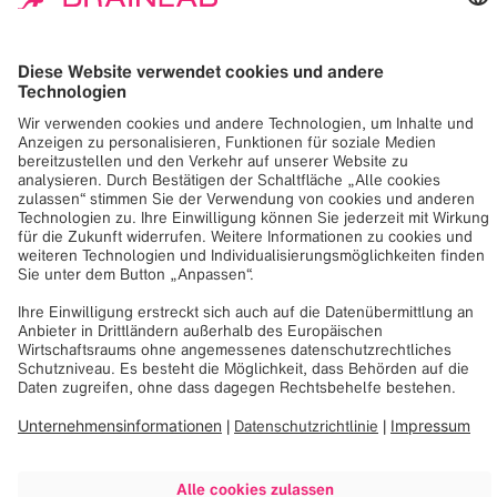
in der Brainlab Unternehmenszentrale sind, wurde von
der African Human Rights Coalition unterstützt. Die
Organisation half ihr in die US auszuwandern, nachdem
sie in ihrem Heimatland Uganda von den Medien geoutet
worden war. Die Künstlerin verwandelt alltägliche
Materialien in Kunstwerke, die Fragen zu Identität,
Sexualität und Menschenrechten aufgreifen.
Bei Brainlab wird Diversität, Inklusion, Akzeptanz und
Vielfalt im gesamten Unternehmen gelebt, im Pride Month
Juni leuchtet der Brainlab Tower daher in den
Regenbogenfarben, um ein Zeichen zu setzen.
Weitere Informationen über die African Human Rights
Coalition:
https://www.africanhrc.org/donate
Statement von Brainlab Gründer und CEO, Stefan
Vilsmeier:
https://www.linkedin.com/posts/stefanvilsmeier_pridemont