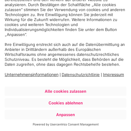
17. Oktober 2023
Brainlab hat das Ziel, die Lebensqualität von Patient:innen
weltweit durch digitale Medizintechnologie zu verbessern.
Daher ist das Unternehmen für Medizintechnik dieses
Jahr zum vierten Mal stolzer Sponsor der Veranstaltung.
Sport und ganz besonders Lauf-Events, wie der Riem
Arcaden Run, spielen schon immer eine große Rolle bei
Brainlab. So hat das Team des firmeninternen Gym die
Mitarbeiter:innen mit Lauftrainings optimal auf vorbereitet:
von den insgesamt 80 Läufer:innen schafften es 10
Männer und 8 Frauen unter die jeweiligen Top 50.
Weitere Informationen:
riem-arcaden-run.de