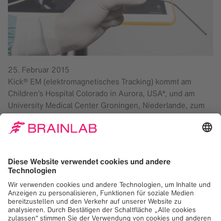
25. Februar 2015
Kick® EM (elektromagnetisches Tracking) kommt am
Children’s Hospital Colorado in Aurora, USA*, und am
University Medical Center Groningen, Niederlande, zum
klinischen Einsatz. Mit seiner kleinen Standfläche und
seinem großen Sichtfeld setzt Kick EM neue Maßstäbe bei
inzisionsfreien Eingriffen. Kick EM wurde für die
elektromagnetische navigierte HNO-Chirurgie entwickelt.
Durch sein minimalistisches Design lässt sich Kick EM
leicht transportieren und aufbauen. Das System besteht
aus drei Komponenten: dem Feldgenerator, der
Anschlussbox und der Kick-Monitor-Einheit. Kick EM
beinhaltet folgende Funktionen: