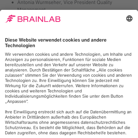
Antonia Wurmseher, Vice President Quality
Management
Amelie Guendisch, Auszubildende im Bereich
Elektronik und Technik
In der Diskussion standen die Bedeutung von Empathie
und Inklusion im Arbeitsumfeld im Mittelpunkt, – Faktoren,
die laut Antonia entscheidend für eine erfolgreiche
Teamdynamik sind. Zudem ging es um die
Herausforderungen in einem männlich dominierten
Berufsfeld. Amelie brachte es so auf den Punkt:
"Gemeinschaft aufzubauen und Veränderung anzustoßen
ist nie wirklich bequem. Sobald es sich zu bequem anfühlt,
ist es Zeit, sich selbst herauszufordern und den nächsten
Schritt zu gehen."
Das Event bot den Teilnehmenden die Möglichkeit,
voneinander zu lernen, sich gegenseitig zu unterstützen
und neue Perspektiven einzubringen. „Women Inspire"