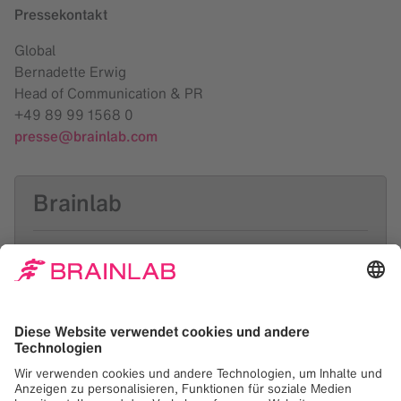
Pressekontakt
Global
Bernadette Erwig
Head of Communication & PR
+49 89 99 1568 0
presse@brainlab.com
Brainlab
Brainlab digitalisiert medizinische Abläufe von der
Diagnose bis zur Therapie, um Ärzt:innen und
Patient:innen bessere Behandlungsmöglichkeiten
zu bieten. Das innovative Ökosystem von Brainlab
bildet die Grundlage für moderne Medizin in 4000
Krankenhäusern in 120 Ländern. Das vor über 36
Jahren in München gegründete Unternehmen