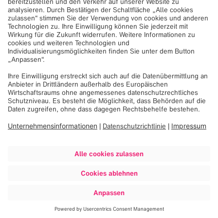
beschäftigt ca. 2100 Mitarbeiter:innen an 23
Standorten.
Weitere Informationen erhalten Sie unter
Brainlab
oder besuchen Sie uns auf
LinkedIn
,
Facebook
und
Instagram
.
Downloads
241025_Pressemitteilung_Ausstellung ROOTED bei
Brainlab zeigt Werke brasilianischer Künstlerinnen
Bilder
VILSMEIERLINHARES_ROOTED-
KEY_D_1200x628_241007