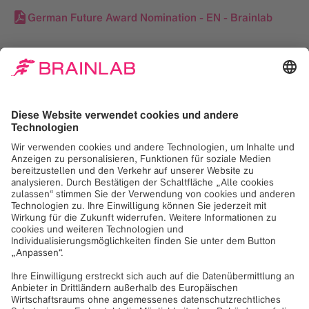
German Future Award Nomination - EN - Brainlab
Bilder
Brainlab-Logo
degro_logo_vertical_color
brainlab-infografik-lungenkrebs-scaled
dzp_2022_t3_vilsmeier_300dpi_copyright_deutsc
her_zukunftspreis_ansgar_pudenz_dsc1259-
scaled
dzp_2022_t3_promberger_300dpi_copyright_deut
scher_zukunftspreis_ansgar_pudenz_dsc1190-1-
scaled
dzp_2022_t3_petersen_300dpi_copyright_deutsc
her_zukunftspreis_ansgar_pudenz_dsc0749-
scaled
dzp_2022_t3_stills_300dpi_copyright_deutscher_