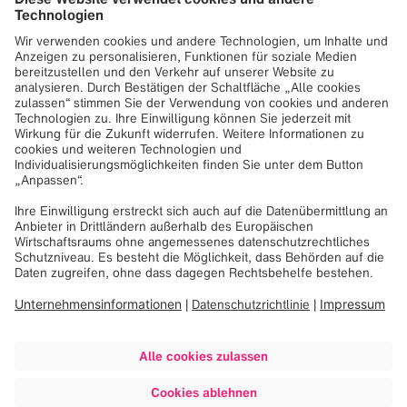
Brainlab digitalisiert medizinische Abläufe von der
Diagnose bis zur Therapie, um Ärzt:innen und
Patient:innen bessere Behandlungsmöglichkeiten
zu bieten. Das innovative Ökosystem von Brainlab
bildet die Grundlage für moderne Medizin in 4000
Krankenhäusern in 120 Ländern. Das vor über 36
Jahren in München gegründete Unternehmen
beschäftigt ca. 2100 Mitarbeiter:innen an 23
Standorten.
Weitere Informationen erhalten Sie unter
Brainlab
oder besuchen Sie uns auf
LinkedIn
,
Facebook
und
Instagram
.
Downloads
Brainlab Press Release Snke Spin-off DE