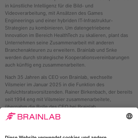
in künstliche Intelligenz für die Bild- und
Videoverarbeitung, mit Ansätzen des Games
Engineerings und einer hybriden IT-Infrastruktur-
Strategien zu kombinieren. Um datengetriebene
Innovation im Bereich HealthTech zu skalieren, plant das
Unternehmen seine Zusammenarbeit mit anderen
Branchenakteuren zu erweitern. Brainlab und Snke
werden durch strategische Kooperationsvereinbarungen
auch künftig eng zusammenarbeiten.
Nach 35 Jahren als CEO von Brainlab, wechselte
Vilsmeier im Januar 2025 in die Funktion des
Aufsichtsratsvorsitzenden. Rainer Birkenbach, der bereits
seit 1994 eng mit Vilsmeier zusammenarbeitete,
übernahm die Rolle des CEO bei Brainlab.
Brainlab